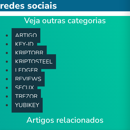
redes sociais
Veja outras categorias
ARTIGO
KEY-ID
KRIPTOBR
KRIPTOSTEEL
LEDGER
REVIEWS
SECUX
TREZOR
YUBIKEY
Artigos relacionados