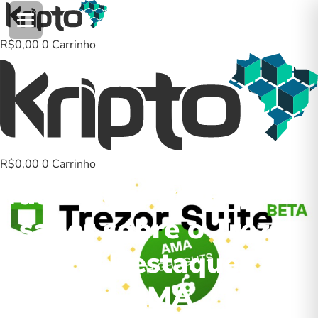
Ir
para
o
R$
0,00
0
Carrinho
conteúdo
R$
0,00
0
Carrinho
Tudo o que você queria
saber sobre o Trezor
Suite: Destaques do
AMA