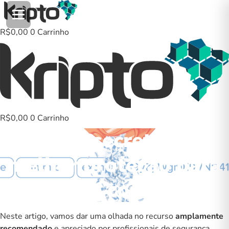
Ir
para
o
R$
0,00
0
Carrinho
conteúdo
R$
0,00
0
Carrinho
Frase secreta – a
melhor proteção para
suas contas
Neste artigo, vamos dar uma olhada no recurso
amplamente
recomendado
e apreciado por profissionais de segurança