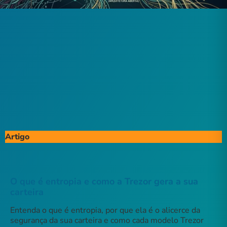
do
produto
Artigo
O que é entropia e como a Trezor gera a sua
carteira
Entenda o que é entropia, por que ela é o alicerce da
segurança da sua carteira e como cada modelo Trezor