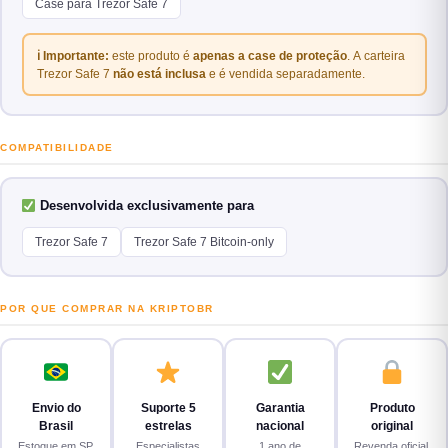
Case para Trezor Safe 7
ℹ Importante:
este produto é
apenas a case de proteção
. A carteira
Trezor Safe 7
não está inclusa
e é vendida separadamente.
COMPATIBILIDADE
Desenvolvida exclusivamente para
Trezor Safe 7
Trezor Safe 7 Bitcoin-only
POR QUE COMPRAR NA KRIPTOBR
Envio do
Suporte 5
Garantia
Produto
Brasil
estrelas
nacional
original
Estoque em SP.
Especialistas
1 ano de
Revenda oficial.