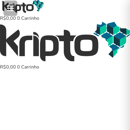
Ir
para
o
R$
0,00
0
Carrinho
conteúdo
R$
0,00
0
Carrinho