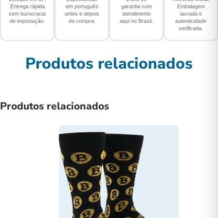
Entrega rápida
em português
garantia com
Embalagem
sem burocracia
antes e depois
atendimento
lacrada e
de importação.
da compra.
aqui no Brasil.
autenticidade
verificada.
Produtos relacionados
Produtos relacionados