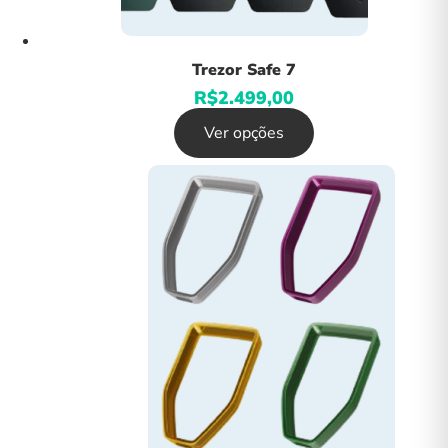
Trezor Safe 7
R$
2.499,00
Ver opções
Este
produto
tem
várias
variantes.
As
opções
podem
ser
escolhidas
na
página
do