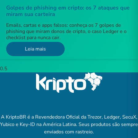
Golpes de phishing em cripto: os 7 ataques que
miram sua carteira
Emails, cartas e apps falsos: conheça os 7 golpes de
phishing que miram donos de cripto, o caso Ledger e o
checklist para nunca cair.
Leia mais
A KriptoBR é a Revendedora Oficial da Trezor, Ledger, SecuX,
Yubico e Key-ID na América Latina. Seus produtos são sempre
enviados com rastreio.