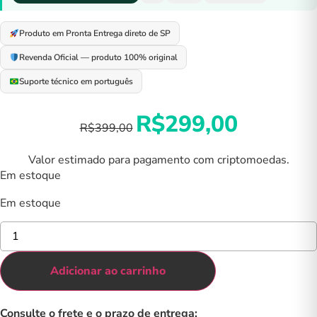
Produto em Pronta Entrega direto de SP
Revenda Oficial — produto 100% original
Suporte técnico em português
O
O
R$
299,00
R$
399,00
preço
preço
original
atual
Valor estimado para pagamento com criptomoedas.
era:
é:
Em estoque
R$399,00.
R$299,00.
Em estoque
Case
exclusivo
para
Trezor
Adicionar ao carrinho
Safe
7
quantidade
Consulte o frete e o prazo de entrega: