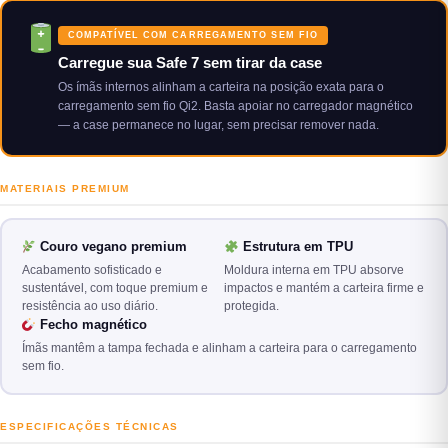
COMPATÍVEL COM CARREGAMENTO SEM FIO
Carregue sua Safe 7 sem tirar da case
Os ímãs internos alinham a carteira na posição exata para o
carregamento sem fio Qi2. Basta apoiar no carregador magnético
— a case permanece no lugar, sem precisar remover nada.
MATERIAIS PREMIUM
Couro vegano premium
Estrutura em TPU
Acabamento sofisticado e
Moldura interna em TPU absorve
sustentável, com toque premium e
impactos e mantém a carteira firme e
resistência ao uso diário.
protegida.
Fecho magnético
Ímãs mantêm a tampa fechada e alinham a carteira para o carregamento
sem fio.
ESPECIFICAÇÕES TÉCNICAS