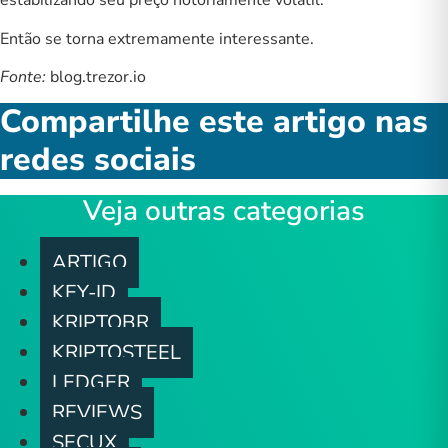
estabilizando seu preço notoriamente volátil.
Então se torna extremamente interessante.
Fonte:
blog.trezor.io
Compartilhe este artigo nas
redes sociais
Veja outras categorias
ARTIGO
KEY-ID
KRIPTOBR
KRIPTOSTEEL
LEDGER
REVIEWS
SECUX