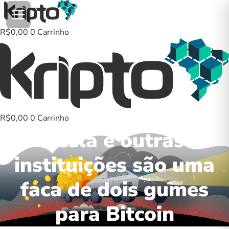
Ir
para
o
R$
0,00
0
Carrinho
conteúdo
R$
0,00
0
Carrinho
Tesla e outras
instituições são uma
faca de dois gumes
para Bitcoin