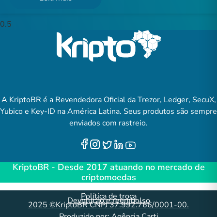
A KriptoBR é a Revendedora Oficial da Trezor, Ledger, SecuX,
Yubico e Key-ID na América Latina. Seus produtos são sempre
enviados com rastreio.
KriptoBR - Desde 2017 atuando no mercado de
criptomoedas
Política de troca
Devolução e reembolso
2025 ©KriptoBR CNPJ 37.992.766/0001-00.
Produzido por:
Agência Carti