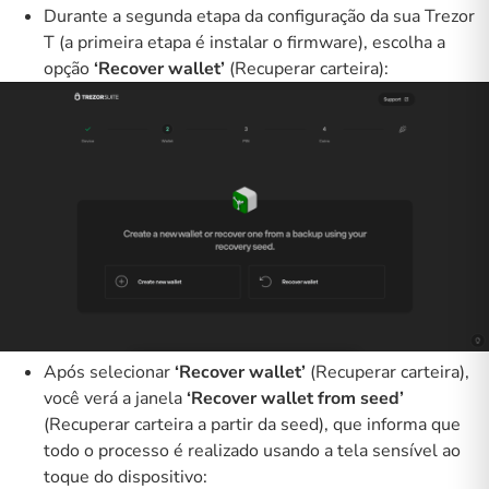
Durante a segunda etapa da configuração da sua Trezor
T (a primeira etapa é instalar o firmware), escolha a
opção
‘Recover wallet’
(Recuperar carteira):
Após selecionar
‘Recover wallet’
(Recuperar carteira),
você verá a janela
‘Recover wallet from seed’
(Recuperar carteira a partir da seed), que informa que
todo o processo é realizado usando a tela sensível ao
toque do dispositivo: