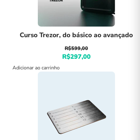
página
do
produto
Curso Trezor, do básico ao avançado
R$
599,00
R$
297,00
O
O
preço
preço
Adicionar ao carrinho
original
atual
era:
é:
R$599,00.
R$297,00.