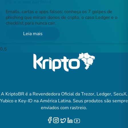
miram sua carteira
Emails, cartas e apps falsos: conheça os 7 golpes de
phishing que miram donos de cripto, o caso Ledger e o
checklist para nunca cair.
Leia mais
A KriptoBR é a Revendedora Oficial da Trezor, Ledger, SecuX,
Yubico e Key-ID na América Latina. Seus produtos são sempre
enviados com rastreio.