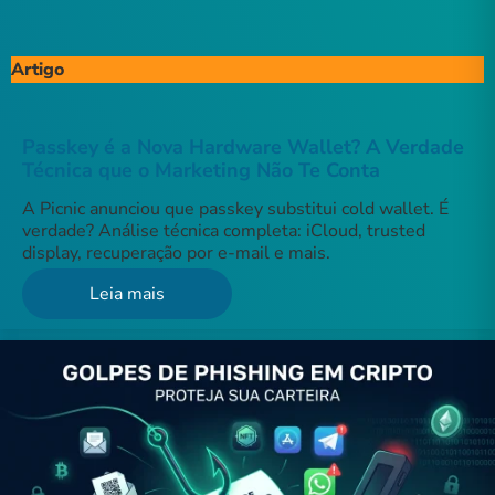
Artigo
Passkey é a Nova Hardware Wallet? A Verdade
Técnica que o Marketing Não Te Conta
A Picnic anunciou que passkey substitui cold wallet. É
verdade? Análise técnica completa: iCloud, trusted
display, recuperação por e-mail e mais.
Leia mais