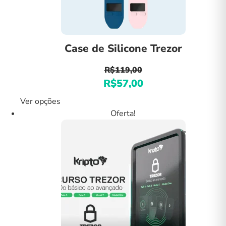
Case de Silicone Trezor
R$
119,00
R$
57,00
O
O
preço
preço
Ver opções
Este
original
atual
produto
Oferta!
era:
é:
tem
R$119,00.
R$57,00.
várias
variantes.
As
opções
podem
ser
escolhidas
na