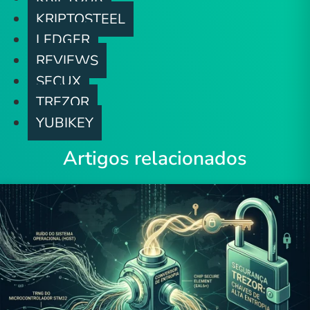
página
KRIPTOSTEEL
do
LEDGER
produto
REVIEWS
SECUX
TREZOR
YUBIKEY
Artigos relacionados