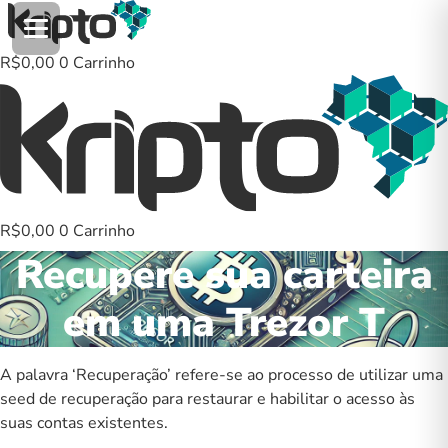
Ir
para
o
R$
0,00
0
Carrinho
conteúdo
R$
0,00
0
Carrinho
Recupere sua carteira
em uma Trezor T
A palavra ‘Recuperação’ refere-se ao processo de utilizar uma
seed de recuperação para restaurar e habilitar o acesso às
suas contas existentes.