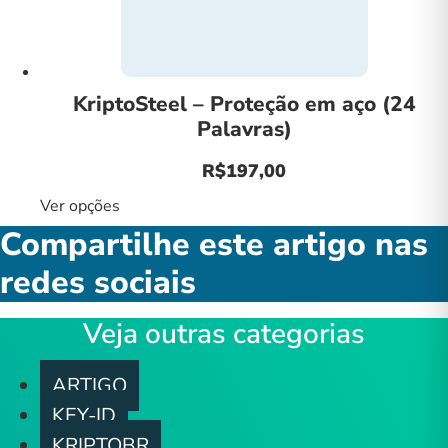
KriptoSteel – Proteção em aço (24
Palavras)
R$
197,00
Ver opções
Este
produto
Compartilhe este artigo nas
tem
redes sociais
várias
variantes.
Veja outras categorias
As
opções
podem
ARTIGO
ser
KEY-ID
escolhidas
KRIPTOBR
na