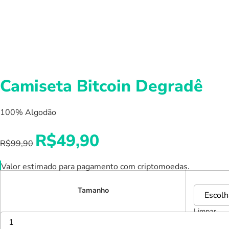
Camiseta Bitcoin Degradê
100% Algodão
O
O
R$
49,90
R$
99,90
preço
preço
original
atual
Valor estimado para pagamento com criptomoedas.
era:
é:
R$99,90.
R$49,90.
Tamanho
Limpar
Camiseta
Bitcoin