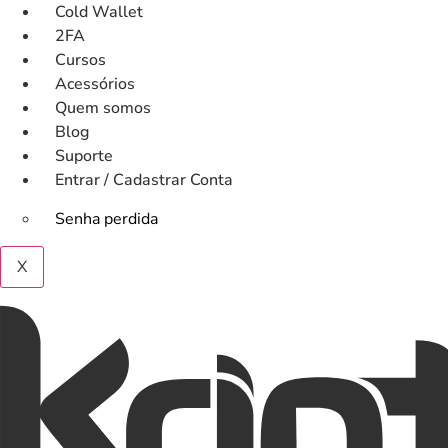
Ir
Cold Wallet
para
2FA
o
Cursos
conteúdo
Acessórios
Quem somos
Blog
Suporte
Entrar / Cadastrar Conta
Senha perdida
X