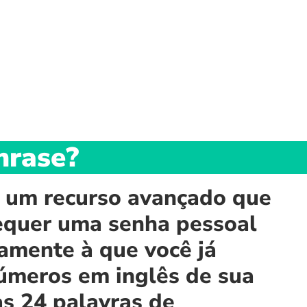
hrase?
 é um recurso avançado que
Requer uma senha pessoal
lamente à que você já
números em inglês de sua
s 24 palavras de