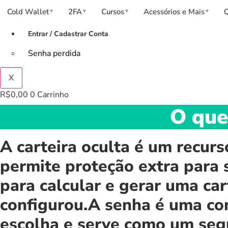
Cold Wallet
2FA
Cursos
Acessórios e Mais
▼
▼
▼
▼
Entrar / Cadastrar Conta
Senha perdida
X
R$
0,00
0
Carrinho
O que
A carteira oculta é um recur
permite proteção extra para 
para calcular e gerar uma car
configurou.A senha é uma co
escolha e serve como um segu