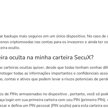
 criar backups mais seguros em um único dispositivo. No caso 
nos criptomoedas nas contas para os invasores e ainda ter cont
eira oculto.
eira oculta na minha carteira SecuX?
s carteiras ocultas quiser, desde que todas tenham senhas difer
roteger todas as informações importantes e confidenciais assoc
as, contas e ativos que podem levar a riscos potenciais de per
de PINs armazenados no dispositivo , portanto, você só poderá
faça login em sua primeira carteira com seu PIN (primeiro PIN)
cessar e defina um PIN pessoal (PIN oculto) para esta carteira 