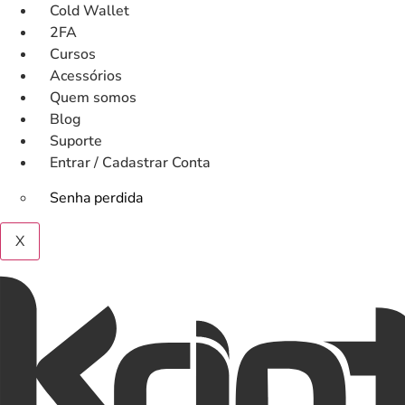
Ir
Cold Wallet
para
2FA
o
Cursos
conteúdo
Acessórios
Quem somos
Blog
Suporte
Entrar / Cadastrar Conta
Senha perdida
X