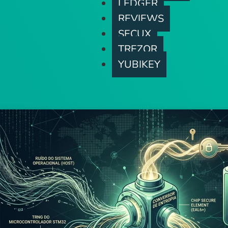
LEDGER
REVIEWS
SECUX
TREZOR
YUBIKEY