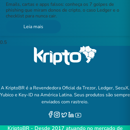
Emails, cartas e apps falsos: conheça os 7 golpes de
phishing que miram donos de cripto, o caso Ledger e o
checklist para nunca cair.
Leia mais
A KriptoBR é a Revendedora Oficial da Trezor, Ledger, SecuX,
Yubico e Key-ID na América Latina. Seus produtos são sempre
enviados com rastreio.
KriptoBR - Desde 2017 atuando no mercado de