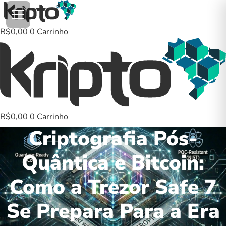
Ir
para
o
R$
0,00
0
Carrinho
conteúdo
R$
0,00
0
Carrinho
Criptografia Pós-
Quântica e Bitcoin:
Como a Trezor Safe 7
Se Prepara Para a Era