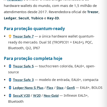
hardware wallets do mundo, com mais de 1,5 milhão de
atendimentos desde 2017. Revendedora oficial de
Trezor
,
Ledger
,
SecuX
,
Yubico
e
Key-ID
.
Para proteção quantum-ready
— a única hardware wallet quantum-
Trezor Safe 7
ready do mercado. Dual SE (TROPIC01 + EAL6+), PQC,
Bluetooth, Qi2, IP67
Para proteção completa hoje
— touchscreen colorida, EAL6+, open-
Trezor Safe 5
source
— modelo de entrada, EAL6+, compacta
Trezor Safe 3
/
/
/
— EAL6+, BOLOS
Ledger Nano S Plus
Flex
Stax
Gen5
/
/
— Infineon EAL5+,
SecuX V20
W20
Neo-Gold
Bluetooth