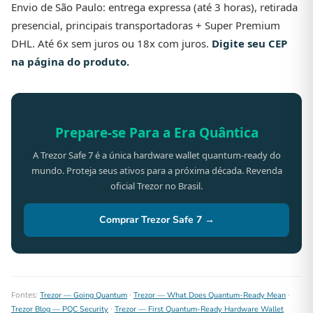
Envio de São Paulo: entrega expressa (até 3 horas), retirada
presencial, principais transportadoras + Super Premium
DHL. Até 6x sem juros ou 18x com juros.
Digite seu CEP
na página do produto.
Prepare-se Para a Era Quântica
A Trezor Safe 7 é a única hardware wallet quantum-ready do
mundo. Proteja seus ativos para a próxima década. Revenda
oficial Trezor no Brasil.
Comprar Trezor Safe 7 →
Fontes:
·
·
Trezor — Going Quantum
Trezor — What Does Quantum-Ready Mean
·
Trezor Blog — PQC Security
Trezor — First Quantum-Ready Hardware Wallet