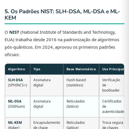
5. Os Padrões NIST: SLH-DSA, ML-DSA e ML-
KEM
O
NIST
(National Institute of Standards and Technology,
EUA) trabalha desde 2016 na padronização de algoritmos
pós-quânticos. Em 2024, aprovou os primeiros padrões
oficiais:
Algoritmo
Tipo
Base Matemática
Uso Principal
SLH-DSA
Assinatura
Hash-based
Verificação
(SPHINCS+)
digital
(stateless)
de
bootloader
ML-DSA
Assinatura
Reticulados
Certificados
(Dilithium)
digital
(lattice)
de
autenticidade
ML-KEM
Encapsulamento
Reticulados
Troca segura
(Kyber)
de chave
(lattice)
de chaves