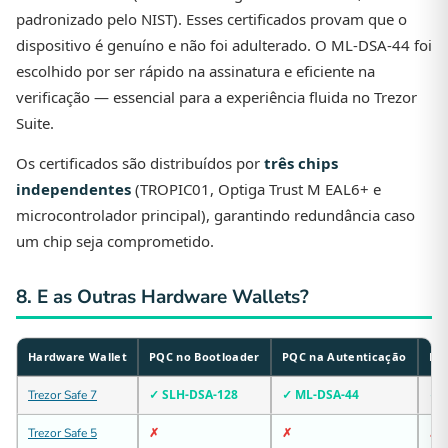
padronizado pelo NIST). Esses certificados provam que o
dispositivo é genuíno e não foi adulterado. O ML-DSA-44 foi
escolhido por ser rápido na assinatura e eficiente na
verificação — essencial para a experiência fluida no Trezor
Suite.
Os certificados são distribuídos por
três chips
independentes
(TROPIC01, Optiga Trust M EAL6+ e
microcontrolador principal), garantindo redundância caso
um chip seja comprometido.
8. E as Outras Hardware Wallets?
Hardware Wallet
PQC no Bootloader
PQC na Autenticação
Hyb
✓ SLH-DSA-128
✓ ML-DSA-44
✓
Trezor Safe 7
✗
✗
✗
Trezor Safe 5