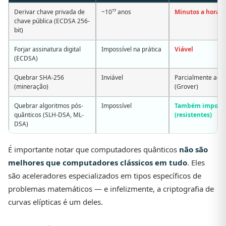
Derivar chave privada de
~10⁷⁷ anos
Minutos a horas
chave pública (ECDSA 256-
bit)
Forjar assinatura digital
Impossível na prática
Viável
(ECDSA)
Quebrar SHA-256
Inviável
Parcialmente ace
(mineração)
(Grover)
Quebrar algoritmos pós-
Impossível
Também impossí
quânticos (SLH-DSA, ML-
(resistentes)
DSA)
É importante notar que computadores quânticos
não são
melhores que computadores clássicos em tudo
. Eles
são aceleradores especializados em tipos específicos de
problemas matemáticos — e infelizmente, a criptografia de
curvas elípticas é um deles.