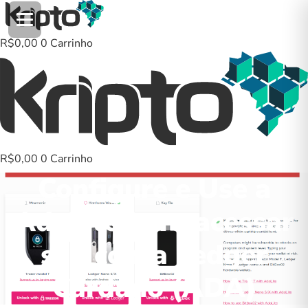
Ir
para
o
R$
0,00
0
Carrinho
conteúdo
R$
0,00
0
Carrinho
Configure e Use a
AdaLite para acessar
sua conta Ledger
Cardano (ADA)