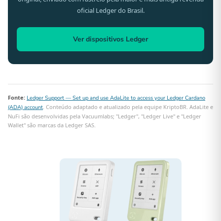
oficial Ledger do Brasil.
Ver dispositivos Ledger
Fonte:
Ledger Support — Set up and use AdaLite to access your Ledger Cardano
. Conteúdo adaptado e atualizado pela equipe KriptoBR. AdaLite e
(ADA) account
NuFi são desenvolvidas pela Vacuumlabs; "Ledger", "Ledger Live" e "Ledger
Wallet" são marcas da Ledger SAS.