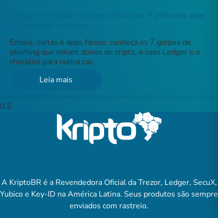
Golpes de phishing em cripto: os 7 ataques que
miram sua carteira
Emails, cartas e apps falsos: conheça os 7 golpes de
phishing que miram donos de cripto, o caso Ledger e o
checklist para nunca cair.
Leia mais
A KriptoBR é a Revendedora Oficial da Trezor, Ledger, SecuX,
Yubico e Key-ID na América Latina. Seus produtos são sempre
enviados com rastreio.