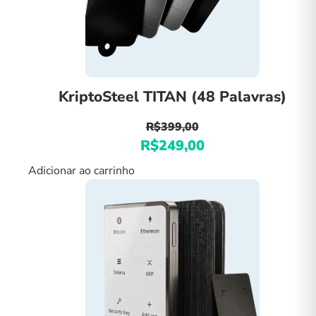
KriptoSteel TITAN (48 Palavras)
R$
399,00
O
R$
249,00
O
preço
preço
Adicionar ao carrinho
original
atual
era:
é:
R$399,00.
R$249,00.