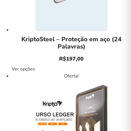
KriptoSteel – Proteção em aço (24
Palavras)
R$
197,00
Este
Ver opções
produto
Oferta!
tem
várias
variantes.
As
opções
podem
ser