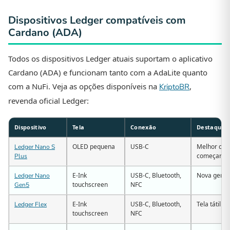
Dispositivos Ledger compatíveis com
Cardano (ADA)
Todos os dispositivos Ledger atuais suportam o aplicativo
Cardano (ADA) e funcionam tanto com a AdaLite quanto
com a NuFi. Veja as opções disponíveis na
,
KriptoBR
revenda oficial Ledger:
Dispositivo
Tela
Conexão
Destaque
OLED pequena
USB-C
Melhor cust
Ledger Nano S
começar
Plus
E-Ink
USB-C, Bluetooth,
Nova geraç
Ledger Nano
touchscreen
NFC
Gen5
E-Ink
USB-C, Bluetooth,
Tela tátil c
Ledger Flex
touchscreen
NFC