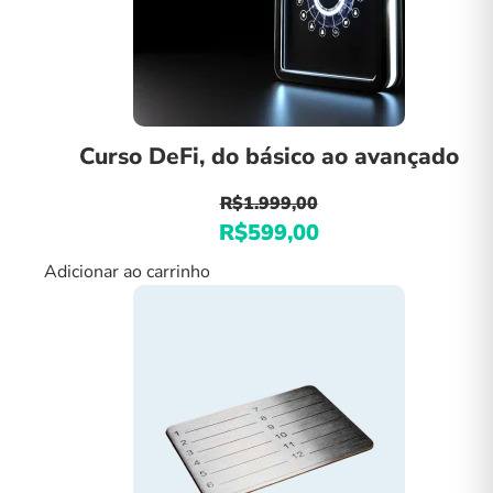
Curso DeFi, do básico ao avançado
R$
1.999,00
O
R$
599,00
O
preço
preço
Adicionar ao carrinho
original
atual
era:
é:
R$1.999,00.
R$599,00.