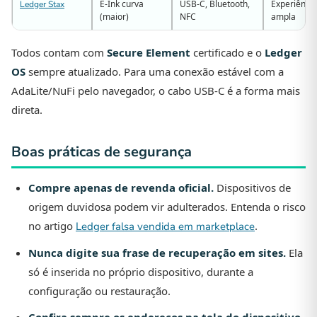
E-Ink curva
USB-C, Bluetooth,
Experiência
Ledger Stax
(maior)
NFC
ampla
Todos contam com
Secure Element
certificado e o
Ledger
OS
sempre atualizado. Para uma conexão estável com a
AdaLite/NuFi pelo navegador, o cabo USB-C é a forma mais
direta.
Boas práticas de segurança
Compre apenas de revenda oficial.
Dispositivos de
origem duvidosa podem vir adulterados. Entenda o risco
no artigo
.
Ledger falsa vendida em marketplace
Nunca digite sua frase de recuperação em sites.
Ela
só é inserida no próprio dispositivo, durante a
configuração ou restauração.