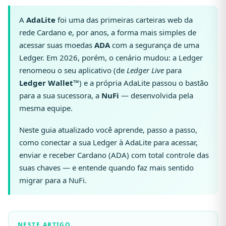
A
AdaLite
foi uma das primeiras carteiras web da
rede Cardano e, por anos, a forma mais simples de
acessar suas moedas
ADA
com a segurança de uma
Ledger. Em 2026, porém, o cenário mudou: a Ledger
renomeou o seu aplicativo (de
Ledger Live
para
Ledger Wallet™
) e a própria AdaLite passou o bastão
para a sua sucessora, a
NuFi
— desenvolvida pela
mesma equipe.
Neste guia atualizado você aprende, passo a passo,
como conectar a sua Ledger à AdaLite para acessar,
enviar e receber Cardano (ADA) com total controle das
suas chaves — e entende quando faz mais sentido
migrar para a NuFi.
NESTE ARTIGO