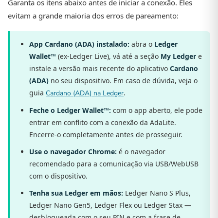
Garanta os itens abaixo antes de iniciar a conexão. Eles
evitam a grande maioria dos erros de pareamento:
App Cardano (ADA) instalado:
abra o
Ledger
Wallet™
(ex-Ledger Live), vá até a seção
My Ledger
e
instale a versão mais recente do aplicativo
Cardano
(ADA)
no seu dispositivo. Em caso de dúvida, veja o
guia
.
Cardano (ADA) na Ledger
Feche o Ledger Wallet™:
com o app aberto, ele pode
entrar em conflito com a conexão da AdaLite.
Encerre-o completamente antes de prosseguir.
Use o navegador Chrome:
é o navegador
recomendado para a comunicação via USB/WebUSB
com o dispositivo.
Tenha sua Ledger em mãos:
Ledger Nano S Plus,
Ledger Nano Gen5, Ledger Flex ou Ledger Stax —
desbloqueada com o seu PIN e com a frase de