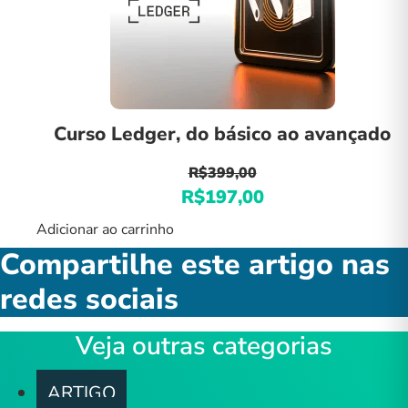
escolhidas
na
página
do
produto
Curso Ledger, do básico ao avançado
R$
399,00
O
R$
197,00
O
preço
preço
Adicionar ao carrinho
original
atual
Compartilhe este artigo nas
era:
é:
redes sociais
R$399,00.
R$197,00.
Veja outras categorias
ARTIGO