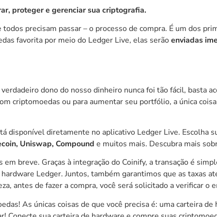
r, proteger e gerenciar sua criptografia.
 todos precisam passar – o processo de compra. É um dos prime
edas favorita por meio do Ledger Live, elas serão
enviadas ime
erdadeiro dono do nosso dinheiro nunca foi tão fácil, basta ac
 com criptomoedas ou para aumentar seu portfólio, a única cois
stá disponível diretamente no aplicativo Ledger Live. Escolha 
ogecoin, Uniswap, Compound
e muitos mais. Descubra mais sob
 em breve. Graças à integração do Coinify, a transação é simp
de hardware Ledger. Juntos, também garantimos que as taxas a
a, antes de fazer a compra, você será solicitado a verificar o
oedas! As únicas coisas de que você precisa é: uma carteira d
ar! Conecte sua carteira de hardware e compre suas criptomoe