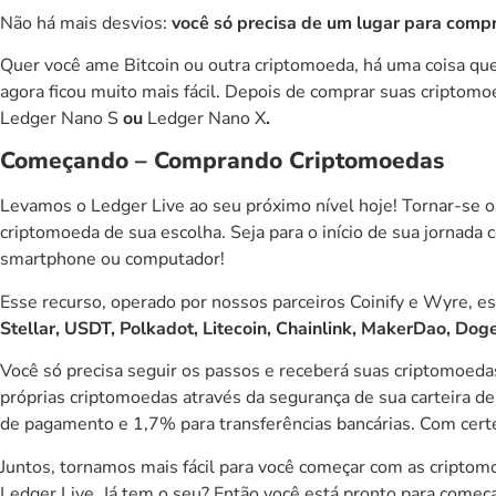
Não há mais desvios:
você só precisa de um lugar para compra
Quer você ame Bitcoin ou outra criptomoeda, há uma coisa que
agora ficou muito mais fácil. Depois de comprar suas criptomo
Ledger Nano S
ou
Ledger Nano X
.
Começando – Comprando Criptomoedas
Levamos o Ledger Live ao seu próximo nível hoje! Tornar-se o v
criptomoeda de sua escolha. Seja para o início de sua jornada
smartphone ou computador!
Esse recurso, operado por nossos parceiros
Coinify
e
Wyre
, e
Stellar, USDT, Polkadot, Litecoin, Chainlink, MakerDao, D
Você só precisa seguir os passos e receberá suas criptomoedas
próprias criptomoedas através da segurança de sua carteira 
de pagamento e 1,7% para transferências bancárias. Com certez
Juntos, tornamos mais fácil para você começar com as criptom
Ledger Live
. Já tem o seu? Então você está pronto para começ