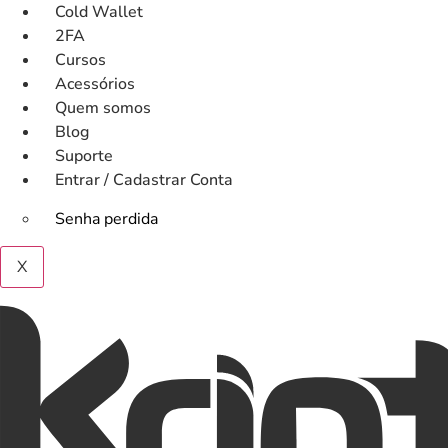
Ir
Cold Wallet
para
2FA
o
Cursos
conteúdo
Acessórios
Quem somos
Blog
Suporte
Entrar / Cadastrar Conta
Senha perdida
X