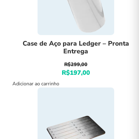
na
página
do
produto
Case de Aço para Ledger – Pronta
Entrega
R$
299,00
R$
197,00
O
O
preço
preço
Adicionar ao carrinho
original
atual
era:
é:
R$299,00.
R$197,00.