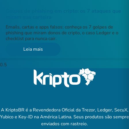
Golpes de phishing em cripto: os 7 ataques que
miram sua carteira
Emails, cartas e apps falsos: conheça os 7 golpes de
phishing que miram donos de cripto, o caso Ledger e o
checklist para nunca cair.
Leia mais
A KriptoBR é a Revendedora Oficial da Trezor, Ledger, SecuX,
Yubico e Key-ID na América Latina. Seus produtos são sempre
enviados com rastreio.