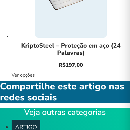
KriptoSteel – Proteção em aço (24
Palavras)
R$
197,00
Ver opções
Este
produto
Compartilhe este artigo nas
tem
redes sociais
várias
variantes.
Veja outras categorias
As
opções
podem
ARTIGO