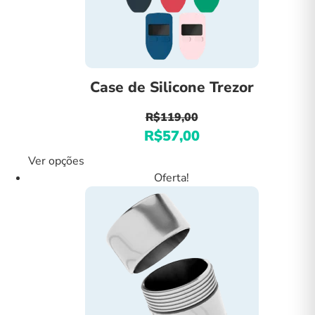
Case de Silicone Trezor
R$
119,00
R$
57,00
O
O
preço
preço
Ver opções
Este
original
atual
produto
Oferta!
era:
é:
tem
R$119,00.
R$57,00.
várias
variantes.
As
opções
podem
ser
escolhidas