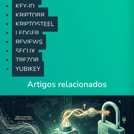
ser
KEY-ID
escolhidas
KRIPTOBR
na
página
KRIPTOSTEEL
do
LEDGER
produto
REVIEWS
SECUX
TREZOR
YUBIKEY
Artigos relacionados