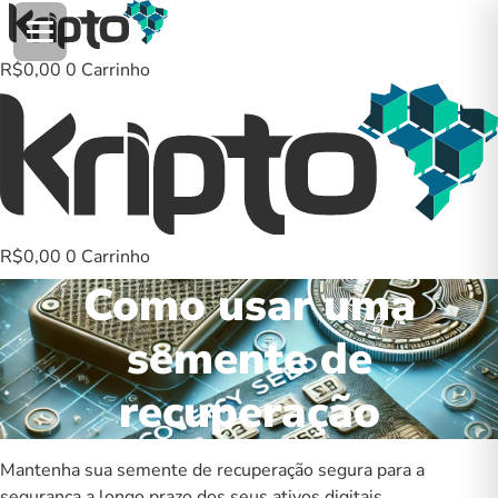
Ir
para
o
R$
0,00
0
Carrinho
conteúdo
R$
0,00
0
Carrinho
Como usar uma
semente de
recuperação
Mantenha sua semente de recuperação segura para a
segurança a longo prazo dos seus ativos digitais.