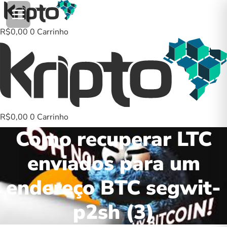
Ir
para
o
R$
0,00
0
Carrinho
conteúdo
R$
0,00
0
Carrinho
Como recuperar LTC
enviados para um
endereço BTC segwit-
p2sh (3)