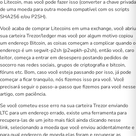
o Litecoin, mas você pode fazer isso (converter a chave privada
de uma moeda para outra moeda compatível com os scripts
SHA256 e/ou P2SH).
Você acaba de comprar Litecoins em uma exchange, você abriu
sua carteira Trezor/ledger mas você por algum motivo copiou
um endereço Bitcoin, as coisas começam a complicar quando o
endereço é um segwit-p2sh (p2wpkh-p2sh), então você, caro
leitor, começa a entrar em desespero postando pedidos de
socorro nas redes sociais, grupos de criptografia e bitcoin,
fóruns etc. Bom, caso você esteja passando por isso, já pode
começar a ficar tranquilo, nós fizemos isso pra você. Você
precisará seguir o passo-a-passo que fizemos para você nesse
artigo, com paciência.
Se você cometeu esse erro na sua carteira Trezor enviando
LTC para um endereço errado, existe uma ferramenta para
recupera-las de um jeito mais fácil ainda clicando
nesse
link
, selecionando a moeda que você enviou acidentalmente e
para qual endereço de moeda elas foram e recuperar as