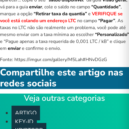
aparecer… copie o seu
“saldo disponível”
da guia
V
isão geral
,
vá para a guia
enviar
, cole o saldo no campo
“Quantidade”
,
marque a opção
“Retirar taxa da quantia”
e
VERIFIQUE
se
você está colando um endereço LTC
no campo
“Pagar”
. As
taxas no LTC não são realmente um problema, você pode até
mesmo enviar com a taxa mínima ao escolher
“Personalizado”
e “Pague apenas a taxa requerida de 0,001 LTC / kB” e clique
em
enviar
e confirme o envio.
Fonte: https://imgur.com/gallery/M5Lah#HNvDGzG
Compartilhe este artigo nas
redes sociais
Veja outras categorias
ARTIGO
KEY-ID