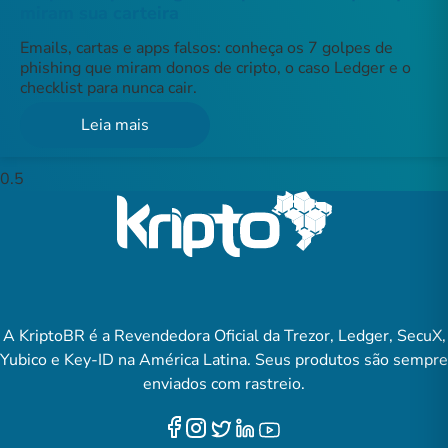
miram sua carteira
Emails, cartas e apps falsos: conheça os 7 golpes de
phishing que miram donos de cripto, o caso Ledger e o
checklist para nunca cair.
Leia mais
A KriptoBR é a Revendedora Oficial da Trezor, Ledger, SecuX,
Yubico e Key-ID na América Latina. Seus produtos são sempre
enviados com rastreio.