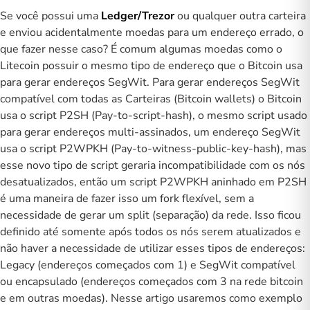
Se você possui uma
Ledger/Trezor
ou qualquer outra carteira
e enviou acidentalmente moedas para um endereço errado, o
que fazer nesse caso? É comum algumas moedas como o
Litecoin possuir o mesmo tipo de endereço que o Bitcoin usa
para gerar endereços SegWit. Para gerar endereços SegWit
compatível com todas as Carteiras (Bitcoin wallets) o Bitcoin
usa o script P2SH (Pay-to-script-hash), o mesmo script usado
para gerar endereços multi-assinados, um endereço SegWit
usa o script P2WPKH (Pay-to-witness-public-key-hash), mas
esse novo tipo de script geraria incompatibilidade com os nós
desatualizados, então um script P2WPKH aninhado em P2SH
é uma maneira de fazer isso um fork flexível, sem a
necessidade de gerar um split (separação) da rede. Isso ficou
definido até somente após todos os nós serem atualizados e
não haver a necessidade de utilizar esses tipos de endereços:
Legacy (endereços começados com 1) e SegWit compatível
ou encapsulado (endereços começados com 3 na rede bitcoin
e em outras moedas). Nesse artigo usaremos como exemplo