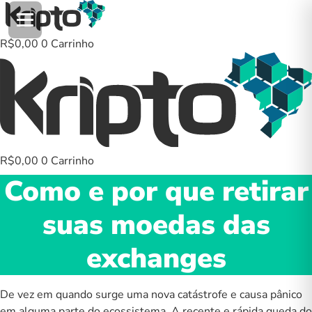
Ir
para
o
R$
0,00
0
Carrinho
conteúdo
R$
0,00
0
Carrinho
Como e por que retirar
suas moedas das
exchanges
De vez em quando surge uma nova catástrofe e causa pânico
em alguma parte do ecossistema. A recente e rápida queda do