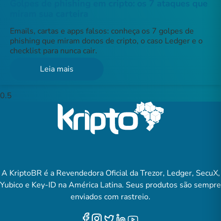
Golpes de phishing em cripto: os 7 ataques que
miram sua carteira
Emails, cartas e apps falsos: conheça os 7 golpes de
phishing que miram donos de cripto, o caso Ledger e o
checklist para nunca cair.
Leia mais
A KriptoBR é a Revendedora Oficial da Trezor, Ledger, SecuX,
Yubico e Key-ID na América Latina. Seus produtos são sempre
enviados com rastreio.