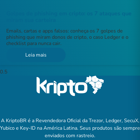
Golpes de phishing em cripto: os 7 ataques que
miram sua carteira
Emails, cartas e apps falsos: conheça os 7 golpes de
phishing que miram donos de cripto, o caso Ledger e o
checklist para nunca cair.
Leia mais
A KriptoBR é a Revendedora Oficial da Trezor, Ledger, SecuX,
Yubico e Key-ID na América Latina. Seus produtos são sempre
enviados com rastreio.