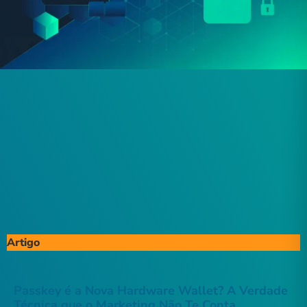
Artigo
Passkey é a Nova Hardware Wallet? A Verdade
Técnica que o Marketing Não Te Conta