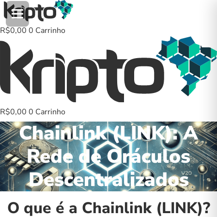
Ir
para
o
R$
0,00
0
Carrinho
conteúdo
R$
0,00
0
Carrinho
Chainlink (LINK): A
Rede de Oráculos
Descentralizados
O que é a Chainlink (LINK)?