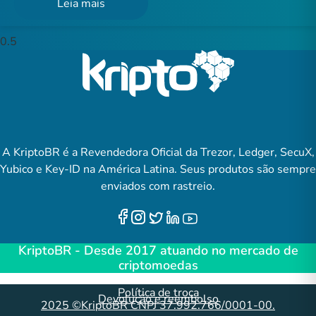
Leia mais
A KriptoBR é a Revendedora Oficial da Trezor, Ledger, SecuX,
Yubico e Key-ID na América Latina. Seus produtos são sempre
enviados com rastreio.
KriptoBR - Desde 2017 atuando no mercado de
criptomoedas
Política de troca
Devolução e reembolso
2025 ©KriptoBR CNPJ 37.992.766/0001-00.