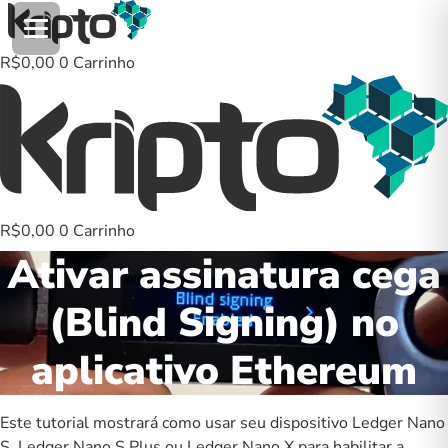
Ir
para
o
R$
0,00
0
Carrinho
conteúdo
R$
0,00
0
Carrinho
Ativar assinatura cega
(Blind Signing) no
aplicativo Ethereum
Este tutorial mostrará como usar seu dispositivo
Ledger Nano
S
,
Ledger Nano S Plus
ou
Ledger Nano X
para habilitar a