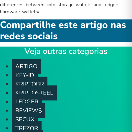
differences-between-cold-storage-wallets-and-ledgers-
hardware-wallets/
Compartilhe este artigo nas
redes sociais
Veja outras categorias
ARTIGO
KEY-ID
KRIPTOBR
KRIPTOSTEEL
LEDGER
REVIEWS
SECUX
TREZOR