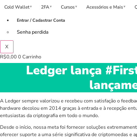
Cold Wallet
2FA
Cursos
Acessórios e Mais
▼
▼
▼
▼
Entrar / Cadastrar Conta
Senha perdida
X
R$
0,00
0
Carrinho
Ledger lança #Fir
lançamen
A Ledger sempre valorizou e recebeu com satisfação o feedba
hardware decolou em 2014 graças à entrada e à recepção entu
entusiastas da criptografia em todo o mundo.
Desde o início, nossa meta foi fornecer soluções extremament
oferecer suporte a uma série significativa de criptomoedas e 