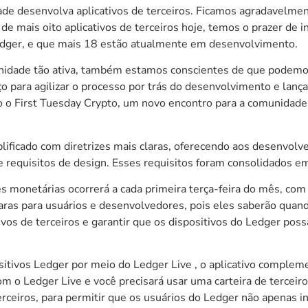
ade desenvolva aplicativos de terceiros. Ficamos agradavelme
e mais oito aplicativos de terceiros hoje, temos o prazer de 
edger, e que mais 18 estão atualmente em desenvolvimento.
ade tão ativa, também estamos conscientes de que podemos i
o para agilizar o processo por trás do desenvolvimento e lança
do o First Tuesday Crypto, um novo encontro para a comunidade
mplificado com diretrizes mais claras, oferecendo aos desenvol
ia e requisitos de design. Esses requisitos foram consolidado
es monetárias ocorrerá a cada primeira terça-feira do mês, com
claras para usuários e desenvolvedores, pois eles saberão qua
tivos de terceiros e garantir que os dispositivos do Ledger po
sitivos
Ledger
por meio do
Ledger Live
, o aplicativo complem
 o Ledger Live e você precisará usar uma carteira de terceiro
terceiros, para permitir que os usuários do Ledger não apena