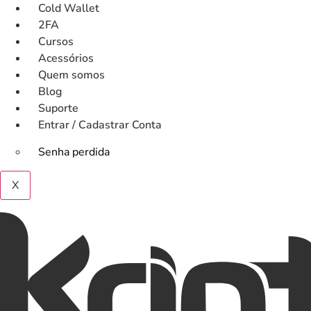
Ir
Cold Wallet
para
2FA
o
Cursos
conteúdo
Acessórios
Quem somos
Blog
Suporte
Entrar / Cadastrar Conta
Senha perdida
X