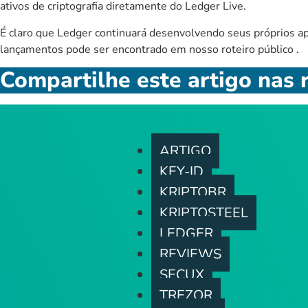
ativos de criptografia diretamente do Ledger Live.
É claro que Ledger continuará desenvolvendo seus próprios apl
lançamentos pode ser encontrado em nosso
roteiro público
.
Compartilhe este artigo nas r
ARTIGO
KEY-ID
KRIPTOBR
KRIPTOSTEEL
LEDGER
REVIEWS
SECUX
TREZOR