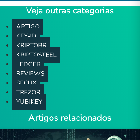
Veja outras categorias
ARTIGO
KEY-ID
KRIPTOBR
KRIPTOSTEEL
LEDGER
REVIEWS
SECUX
TREZOR
YUBIKEY
Artigos relacionados