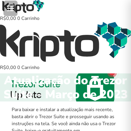
Ir
para
o
R$
0,00
0
Carrinho
conteúdo
R$
0,00
0
Carrinho
Atualização do Trezor
Suite – Março de 2023
Para baixar e instalar a atualização mais recente,
basta abrir o Trezor Suite e prosseguir usando as
instruções na tela. Se você ainda não usa o Trezor
Suite, baixe-o gratuitamente em