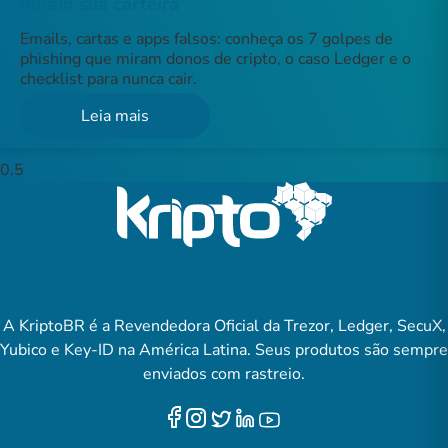
miram sua carteira
Emails, cartas e apps falsos: conheça os 7 golpes de
phishing que miram donos de cripto, o caso Ledger e o
checklist para nunca cair.
Leia mais
A KriptoBR é a Revendedora Oficial da Trezor, Ledger, SecuX,
Yubico e Key-ID na América Latina. Seus produtos são sempre
enviados com rastreio.