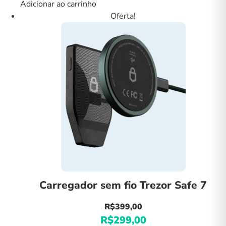
Adicionar ao carrinho
original
atual
Oferta!
era:
é:
R$399,00.
R$299,00.
Carregador sem fio Trezor Safe 7
R$
399,00
R$
299,00
O
O