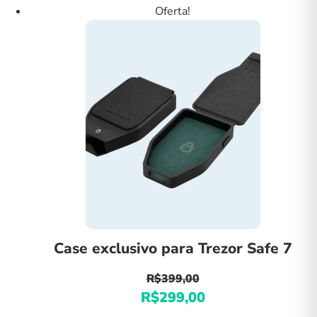
original
atual
Oferta!
era:
é:
R$399,00.
R$299,00.
Case exclusivo para Trezor Safe 7
R$
399,00
R$
299,00
O
O
preço
preço