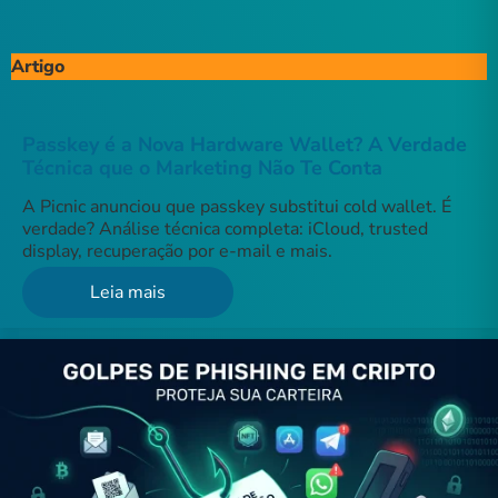
Artigo
Passkey é a Nova Hardware Wallet? A Verdade
Técnica que o Marketing Não Te Conta
A Picnic anunciou que passkey substitui cold wallet. É
verdade? Análise técnica completa: iCloud, trusted
display, recuperação por e-mail e mais.
Leia mais