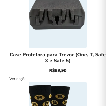
Case Protetora para Trezor (One, T, Safe
3 e Safe 5)
R$
59,90
Ver opções
Este
produto
tem
várias
variantes.