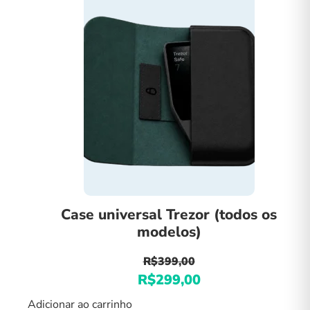
Case universal Trezor (todos os
modelos)
R$
399,00
R$
299,00
O
O
preço
preço
Adicionar ao carrinho