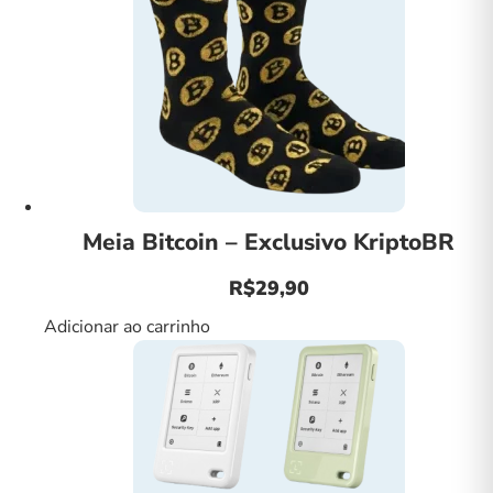
As
opções
podem
ser
escolhidas
na
página
do
produto
Meia Bitcoin – Exclusivo KriptoBR
R$
29,90
Adicionar ao carrinho