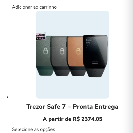
preço
preço
Adicionar ao carrinho
original
atual
era:
é:
R$399,00.
R$299,00.
Trezor Safe 7 – Pronta Entrega
A partir de R$ 2374,05
Selecione as opções