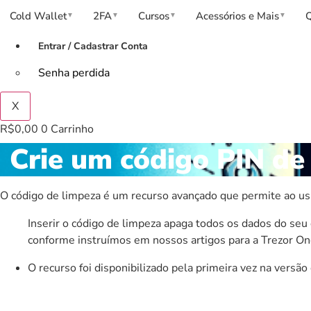
Cold Wallet
2FA
Cursos
Acessórios e Mais
▼
▼
▼
▼
Entrar / Cadastrar Conta
Senha perdida
X
R$
0,00
0
Carrinho
Crie um código PIN de
O código de limpeza é um recurso avançado que permite ao usuá
Inserir o código de limpeza apaga todos os dados do seu 
conforme instruímos em nossos artigos para a
Trezor On
O recurso foi disponibilizado pela primeira vez na versã