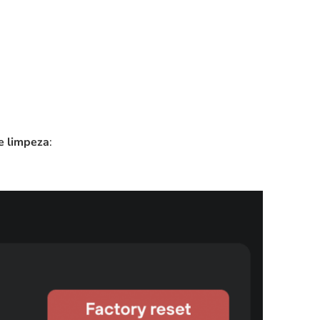
e limpeza
: