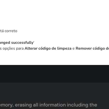
tá correto
nged successfully
‘
as opções para
Alterar código de limpeza
e
Remover código d