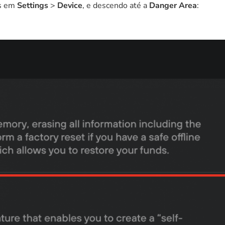
as em
Settings
>
Device
, e descendo até a
Danger Area
: