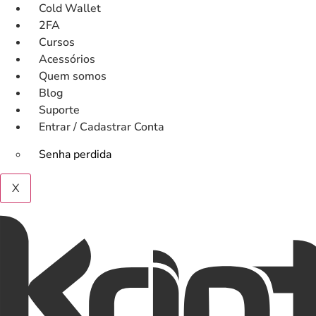
Ir
Cold Wallet
para
2FA
o
Cursos
conteúdo
Acessórios
Quem somos
Blog
Suporte
Entrar / Cadastrar Conta
Senha perdida
X