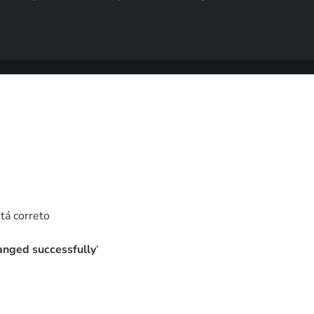
tá correto
nged successfully
‘