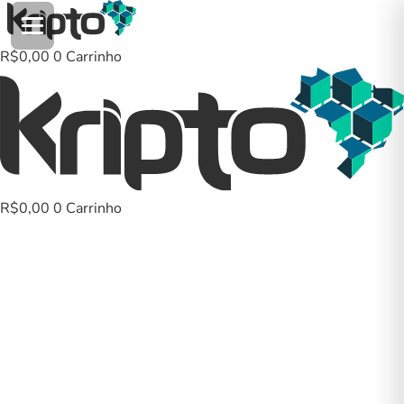
Ir
para
o
R$
0,00
0
Carrinho
conteúdo
R$
0,00
0
Carrinho