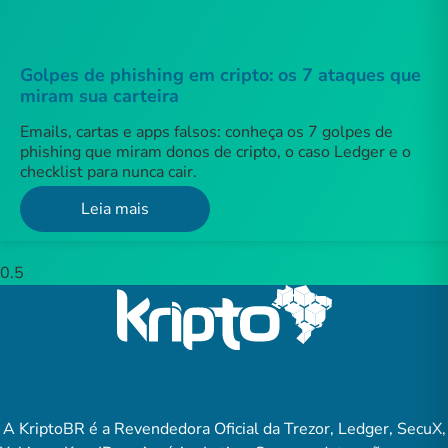
Golpes de phishing em cripto: os 7 ataques que
miram sua carteira
Emails, cartas e apps falsos: conheça os 7 golpes de
phishing que miram donos de cripto, o caso Ledger e o
checklist para nunca cair.
Leia mais
A KriptoBR é a Revendedora Oficial da Trezor, Ledger, SecuX,