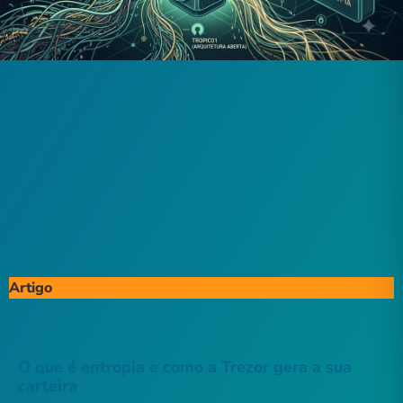
Artigo
O que é entropia e como a Trezor gera a sua
carteira