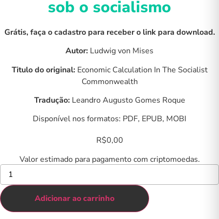
sob o socialismo
Grátis, faça o cadastro para receber o link para download.
Autor:
Ludwig von Mises
Titulo do original:
Economic Calculation In The Socialist
Commonwealth
Tradução:
Leandro Augusto Gomes Roque
Disponível nos formatos: PDF, EPUB, MOBI
R$
0,00
Valor estimado para pagamento com criptomoedas.
Ebook
-
O
cálculo
Adicionar ao carrinho
econômico
sob
o