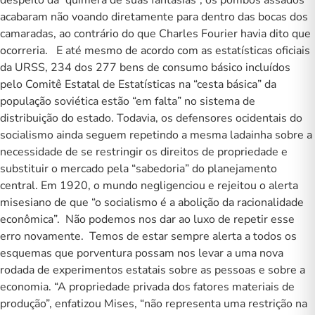
despeito da “quimera de suas fantasias”, os pombos assados
acabaram não voando diretamente para dentro das bocas dos
camaradas, ao contrário do que Charles Fourier havia dito que
ocorreria. E até mesmo de acordo com as estatísticas oficiais
da URSS, 234 dos 277 bens de consumo básico incluídos
pelo Comitê Estatal de Estatísticas na “cesta básica” da
população soviética estão “em falta” no sistema de
distribuição do estado. Todavia, os defensores ocidentais do
socialismo ainda seguem repetindo a mesma ladainha sobre a
necessidade de se restringir os direitos de propriedade e
substituir o mercado pela “sabedoria” do planejamento
central. Em 1920, o mundo negligenciou e rejeitou o alerta
misesiano de que “o socialismo é a abolição da racionalidade
econômica”. Não podemos nos dar ao luxo de repetir esse
erro novamente. Temos de estar sempre alerta a todos os
esquemas que porventura possam nos levar a uma nova
rodada de experimentos estatais sobre as pessoas e sobre a
economia. “A propriedade privada dos fatores materiais de
produção”, enfatizou Mises, “não representa uma restrição na