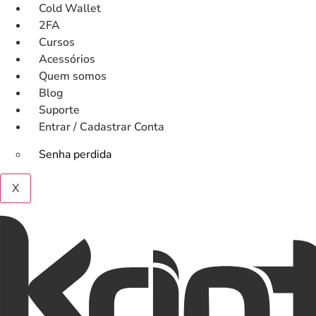
Ir
Cold Wallet
para
2FA
o
Cursos
conteúdo
Acessórios
Quem somos
Blog
Suporte
Entrar / Cadastrar Conta
Senha perdida
X