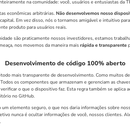
nteiramente na comunidade: você, usuários e entusiastas da
T
as econômicas arbitrárias.
Não desenvolvemos nosso disposit
 capital. Em vez disso, nós o tornamos amigável e intuitivo par
nte produto para usuários reais.
dade são praticamente nossos investidores, estamos trabalhan
 ameaça, nos movemos da maneira mais
rápida e transparente
Desenvolvimento de código 100% aberto
todo mais transparente de desenvolvimento. Como muitos de 
. Todos os componentes que armazenam e gerenciam as chaves p
erificar o que o dispositivo faz. Esta regra também se aplica
itório no GitHub
.
mo um
elemento seguro
, o que nos daria informações sobre noss
tivo nunca é ocultar informações de você, nossos clientes. Alé
.