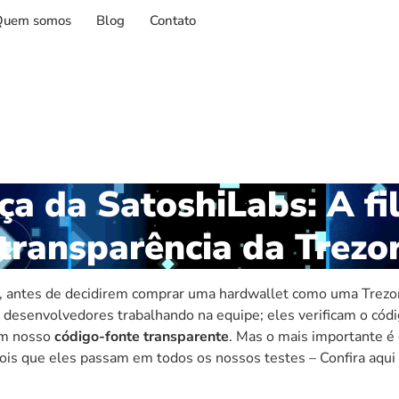
Quem somos
Blog
Contato
a da SatoshiLabs: A fi
transparência da Trezo
s, antes de decidirem comprar uma hardwallet como uma
Trezo
esenvolvedores trabalhando na equipe; eles verificam o códig
am nosso
código-fonte transparente
. Mas o mais importante
ois que eles passam em todos os nossos testes – Confira aqui