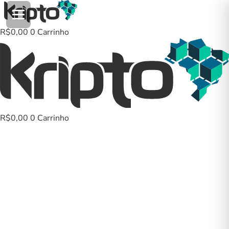
Ir
para
o
R$
0,00
0
Carrinho
conteúdo
R$
0,00
0
Carrinho