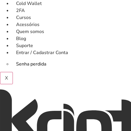
Ir
Cold Wallet
para
2FA
o
Cursos
conteúdo
Acessórios
Quem somos
Blog
Suporte
Entrar / Cadastrar Conta
Senha perdida
X