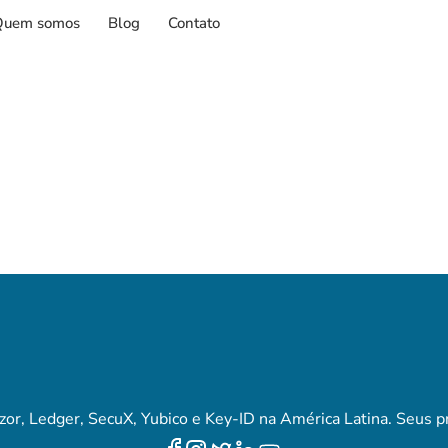
Quem somos
Blog
Contato
zor, Ledger, SecuX, Yubico e Key-ID na América Latina. Seus 