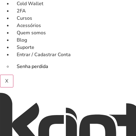
Ir
Cold Wallet
para
2FA
o
Cursos
conteúdo
Acessórios
Quem somos
Blog
Suporte
Entrar / Cadastrar Conta
Senha perdida
X