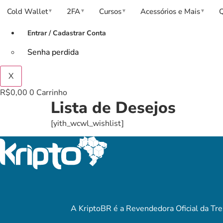
Cold Wallet
2FA
Cursos
Acessórios e Mais
▼
▼
▼
▼
Entrar / Cadastrar Conta
Senha perdida
X
R$
0,00
0
Carrinho
Lista de Desejos
[yith_wcwl_wishlist]
A KriptoBR é a Revendedora Oficial da Tre