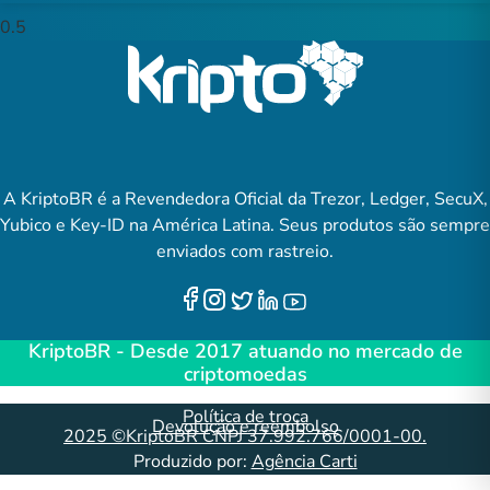
A KriptoBR é a Revendedora Oficial da Trezor, Ledger, SecuX,
Yubico e Key-ID na América Latina. Seus produtos são sempre
enviados com rastreio.
KriptoBR - Desde 2017 atuando no mercado de
criptomoedas
Política de troca
Devolução e reembolso
2025 ©KriptoBR CNPJ 37.992.766/0001-00.
Produzido por:
Agência Carti