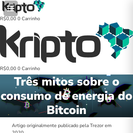
Ir
para
o
R$
0,00
0
Carrinho
conteúdo
R$
0,00
0
Carrinho
Três mitos sobre o
consumo de energia do
Bitcoin
Artigo originalmente publicado pela Trezor em
2020.