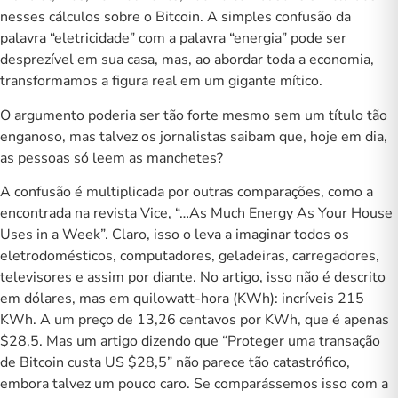
nesses cálculos sobre o Bitcoin. A simples confusão da
palavra “eletricidade” com a palavra “energia” pode ser
desprezível em sua casa, mas, ao abordar toda a economia,
transformamos a figura real em um gigante mítico.
O argumento poderia ser tão forte mesmo sem um título tão
enganoso, mas talvez os jornalistas saibam que, hoje em dia,
as pessoas só leem as manchetes?
A confusão é multiplicada por outras comparações, como a
encontrada na revista Vice, “…As Much Energy As Your House
Uses in a Week”. Claro, isso o leva a imaginar todos os
eletrodomésticos, computadores, geladeiras, carregadores,
televisores e assim por diante. No artigo, isso não é descrito
em dólares, mas em quilowatt-hora (KWh): incríveis 215
KWh. A um preço de 13,26 centavos por KWh, que é apenas
$28,5. Mas um artigo dizendo que “Proteger uma transação
de Bitcoin custa US $28,5” não parece tão catastrófico,
embora talvez um pouco caro. Se comparássemos isso com a