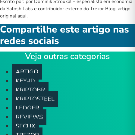
Escrito por:
por
Dominik Stroukal
– especialista em economia
da SatoshiLabs e contribuidor externo do Trezor Blog, artigo
original
aqui
.
Compartilhe este artigo nas
redes sociais
Veja outras categorias
ARTIGO
KEY-ID
KRIPTOBR
KRIPTOSTEEL
LEDGER
REVIEWS
SECUX