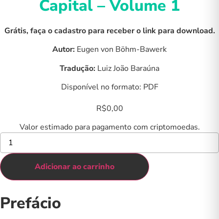
Capital – Volume 1
Grátis, faça o cadastro para receber o link para download.
Autor:
Eugen von Böhm-Bawerk
Tradução:
Luiz João Baraúna
Disponível no formato: PDF
R$
0,00
Valor estimado para pagamento com criptomoedas.
Ebook
-
Teoria
Positiva
Adicionar ao carrinho
do
Capital
–
Volume
Prefácio
1
quantidade