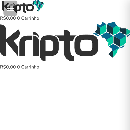
Ir
para
o
R$
0,00
0
Carrinho
conteúdo
R$
0,00
0
Carrinho