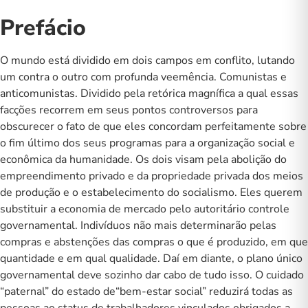
e
Prefácio
sociológica
quantidade
O mundo está dividido em dois campos em conflito, lutando
um contra o outro com profunda veemência. Comunistas e
anticomunistas. Dividido pela retórica magnífica a qual essas
facções recorrem em seus pontos controversos para
obscurecer o fato de que eles concordam perfeitamente sobre
o fim último dos seus programas para a organização social e
econômica da humanidade. Os dois visam pela abolição do
empreendimento privado e da propriedade privada dos meios
de produção e o estabelecimento do socialismo. Eles querem
substituir a economia de mercado pelo autoritário controle
governamental. Indivíduos não mais determinarão pelas
compras e abstenções das compras o que é produzido, em que
quantidade e em qual qualidade. Daí em diante, o plano único
governamental deve sozinho dar cabo de tudo isso. O cuidado
“paternal” do estado de“bem-estar social” reduzirá todas as
pessoas ao status de trabalhadores vinculados obrigados a