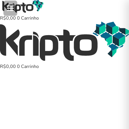
Ir
para
o
R$
0,00
0
Carrinho
conteúdo
R$
0,00
0
Carrinho