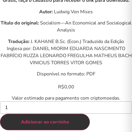
Grátis, faça o cadastro para receber o link para download.
Autor:
Ludwig Von Mises
Titulo do original:
Socialism—An Economical and Socialogical
Analysis
Tradução:
J. KAHANE B.Sc. (Econ.) Traduzido da Edição
Inglesa por: DANIEL MIORIM EDUARDA NASCIMENTO
FABRÍCIO RUZZA LEONARDO FREGULHA MATHEUS BACH
VINICIUS TORRES VITOR GOMES
Disponível no formato: PDF
R$
0,00
Valor estimado para pagamento com criptomoedas.
Ebook
-
Socialismo
–
Adicionar ao carrinho
Uma
análise
econômica