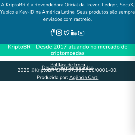
A KriptoBR é a Revendedora Oficial da Trezor, Ledger, SecuX,
Yubico e Key-ID na América Latina. Seus produtos são sempre
enviados com rastreio.
KriptoBR - Desde 2017 atuando no mercado de
criptomoedas
Política de troca
Devolução e reembolso
2025 ©KriptoBR CNPJ 37.992.766/0001-00.
Produzido por:
Agência Carti