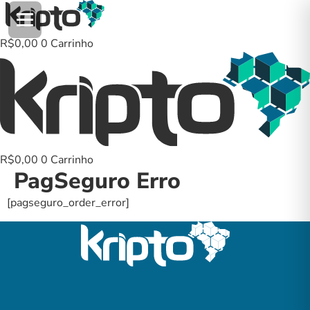
Ir
para
o
R$
0,00
0
Carrinho
conteúdo
R$
0,00
0
Carrinho
PagSeguro Erro
[pagseguro_order_error]