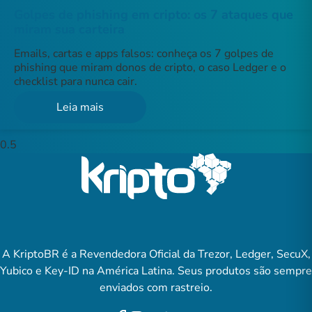
Golpes de phishing em cripto: os 7 ataques que
miram sua carteira
Emails, cartas e apps falsos: conheça os 7 golpes de
phishing que miram donos de cripto, o caso Ledger e o
checklist para nunca cair.
Leia mais
A KriptoBR é a Revendedora Oficial da Trezor, Ledger, SecuX,
Yubico e Key-ID na América Latina. Seus produtos são sempre
enviados com rastreio.