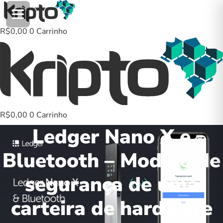
Ir
para
o
R$
0,00
0
Carrinho
conteúdo
R$
0,00
0
Carrinho
Ledger Nano X e
Bluetooth – Modelo de
segurança de uma
carteira de hardware