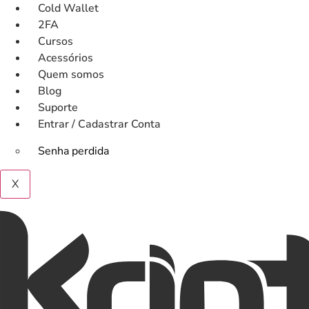
Ir
Cold Wallet
para
2FA
o
Cursos
conteúdo
Acessórios
Quem somos
Blog
Suporte
Entrar / Cadastrar Conta
Senha perdida
X