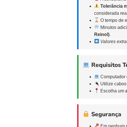
Tolerância 
considerada rea
O tempo de es
Minutos adic
Reinol)
.
Valores extr
Requisitos T
Computador
Utilize cabos
Escolha um
Segurança
Em nenhum m