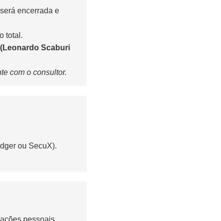
 será encerrada e
 total.
r
(Leonardo Scaburi
te com o consultor.
edger ou SecuX).
mações pessoais