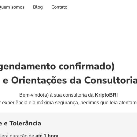
Quem somos
Blog
Contato
Agendamento confirmado)
e Orientações da Consultori
Bem-vindo(a) à sua consultoria da
KriptoBR
!
r experiência e a máxima segurança, pedimos que leia atentam
 e Tolerância
 terá duração de
até 1 hora
.