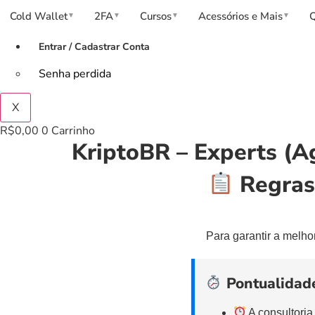
Cold Wallet
2FA
Cursos
Acessórios e Mais
▼
▼
▼
▼
Entrar / Cadastrar Conta
Senha perdida
X
R$
0,00
0
Carrinho
KriptoBR – Experts (
Regras 
Para garantir a melho
Pontualidade
A consultoria