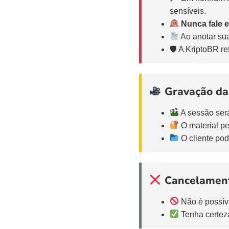
sensíveis.
Nunca fale e
Ao anotar su
🛡 A KriptoBR r
Gravação da 
A sessão se
O material p
O cliente pod
Cancelamen
Não é possív
Tenha certeza