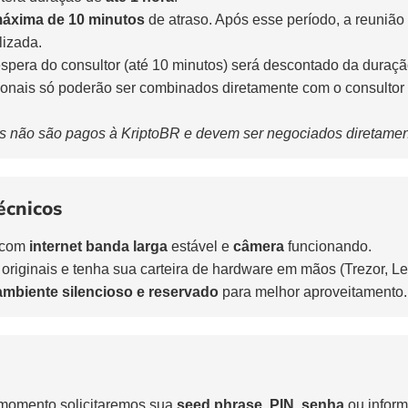
máxima de 10 minutos
de atraso. Após esse período, a reunião
lizada.
pera do consultor (até 10 minutos) será descontado da duração
ionais só poderão ser combinados diretamente com o consulto
as não são pagos à KriptoBR e devem ser negociados diretamen
écnicos
 com
internet banda larga
estável e
câmera
funcionando.
 originais e tenha sua carteira de hardware em mãos (Trezor, L
ambiente silencioso e reservado
para melhor aproveitamento.
omento solicitaremos sua
seed phrase
,
PIN
,
senha
ou infor