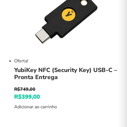
Oferta!
YubiKey NFC (Security Key) USB-C –
Pronta Entrega
R$
749,00
O
R$
399,00
O
preço
preço
Adicionar ao carrinho
original
atual
era:
é:
R$749,00.
R$399,00.