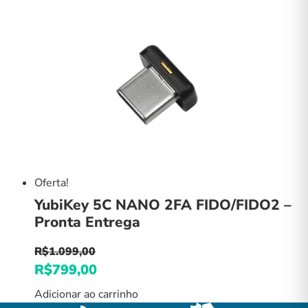
era:
é:
R$699,00.
R$379,00.
Oferta!
YubiKey 5C NANO 2FA FIDO/FIDO2 –
Pronta Entrega
R$
1.099,00
O
R$
799,00
O
preço
preço
Adicionar ao carrinho
original
atual