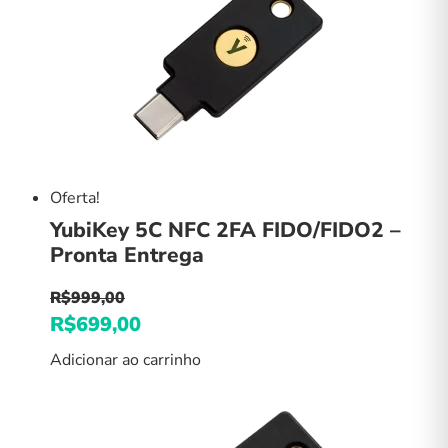
Oferta!
YubiKey 5C NFC 2FA FIDO/FIDO2 –
Pronta Entrega
R$
999,00
O
R$
699,00
O
preço
preço
Adicionar ao carrinho
original
atual
era:
é:
R$999,00.
R$699,00.