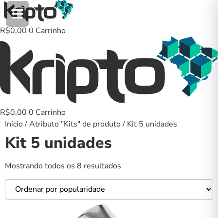
Ir
para
o
R$
0,00
0
Carrinho
conteúdo
R$
0,00
0
Carrinho
Início
/ Atributo "Kits" de produto / Kit 5 unidades
Kit 5 unidades
Classificado
Mostrando todos os 8 resultados
por
popularidade