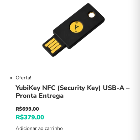
R$999,00.
R$679,00.
Oferta!
YubiKey NFC (Security Key) USB-A –
Pronta Entrega
R$
699,00
O
R$
379,00
O
preço
preço
Adicionar ao carrinho
original
atual