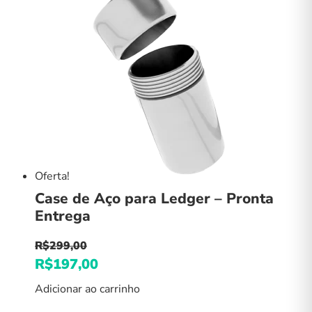
Oferta!
Case de Aço para Ledger – Pronta
Entrega
R$
299,00
O
R$
197,00
O
preço
preço
Adicionar ao carrinho
original
atual