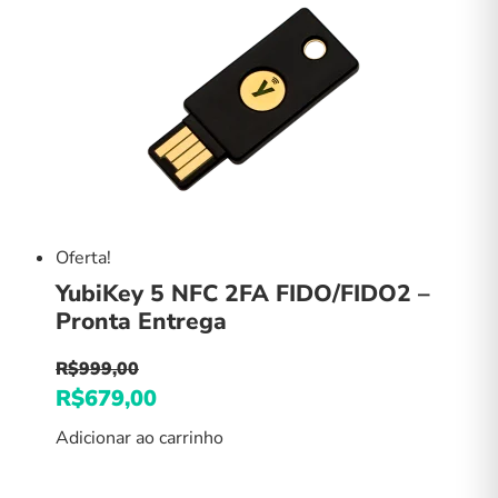
Oferta!
YubiKey 5 NFC 2FA FIDO/FIDO2 –
Pronta Entrega
R$
999,00
O
R$
679,00
O
preço
preço
Adicionar ao carrinho
original
atual
era:
é: