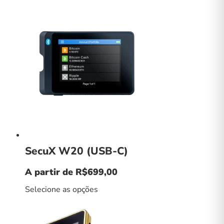
era:
é:
R$299,00.
R$197,00.
SecuX W20 (USB-C)
A partir de
R$
699,00
Selecione as opções