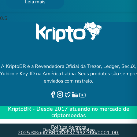
Leia mais
A KriptoBR é a Revendedora Oficial da Trezor, Ledger, SecuX,
Yubico e Key-ID na América Latina. Seus produtos são sempre
enviados com rastreio.
KriptoBR - Desde 2017 atuando no mercado de
criptomoedas
Política de troca
Devolução e reembolso
2025 ©KriptoBR CNPJ 37.992.766/0001-00.