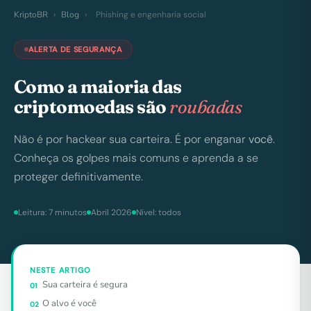
KriptoBR
›
Blog
›
Phishing e engenharia social
ALERTA DE SEGURANÇA
Como a maioria das
criptomoedas são
roubadas
Não é por hackear sua carteira. É por enganar
você
.
Conheça os golpes mais comuns e aprenda a se
proteger definitivamente.
Leitura: 7 minutos
Abril 2026
Nível: todos
NESTE ARTIGO
Sua carteira é segura
01
O alvo é você
02