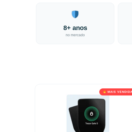
8+ anos
no mercado
MAIS VENDID