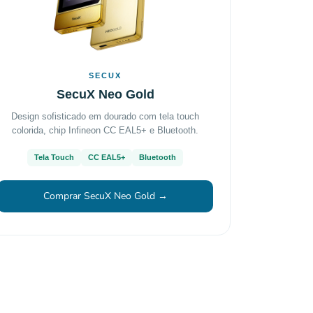
SECUX
SecuX Neo Gold
Design sofisticado em dourado com tela touch
colorida, chip Infineon CC EAL5+ e Bluetooth.
Tela Touch
CC EAL5+
Bluetooth
Comprar SecuX Neo Gold →