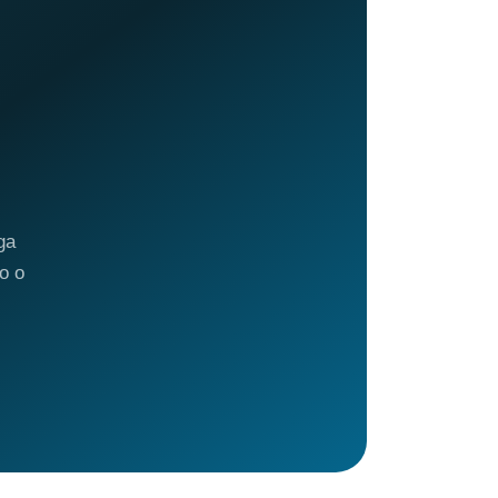
ga
o o