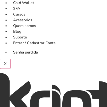
Ir
Cold Wallet
para
2FA
o
Cursos
conteúdo
Acessórios
Quem somos
Blog
Suporte
Entrar / Cadastrar Conta
Senha perdida
X