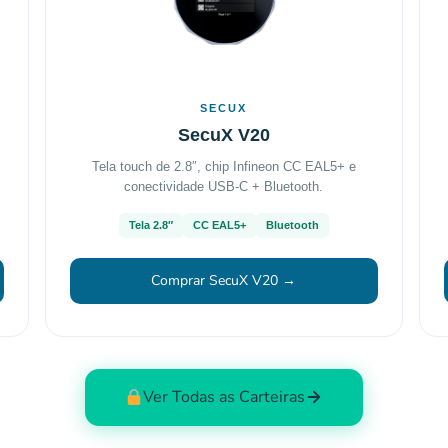
SECUX
SecuX V20
Tela touch de 2.8″, chip Infineon CC EAL5+ e
conectividade USB-C + Bluetooth.
Tela 2.8″
CC EAL5+
Bluetooth
Comprar SecuX V20 →
Ver Todas as Carteiras