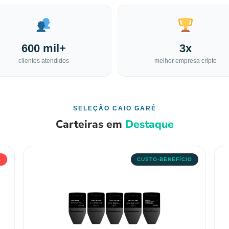
600 mil+
3x
clientes atendidos
melhor empresa cripto
SELEÇÃO CAIO GARÉ
Carteiras em
Destaque
A
CUSTO-BENEFÍCIO