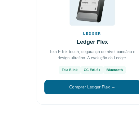
LEDGER
Ledger Flex
Tela E-Ink touch, segurança de nível bancário e
design ultrafino. A evolução da Ledger.
Tela E-Ink
CC EAL6+
Bluetooth
Comprar Ledger Flex →