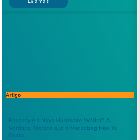
Leia mais
Artigo
Passkey é a Nova Hardware Wallet? A
Verdade Técnica que o Marketing Não Te
Conta