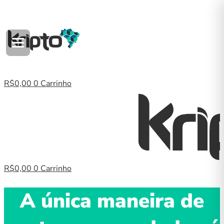
Ir
para
o
conteúdo
R$
0,00
0
Carrinho
R$
0,00
0
Carrinho
A única maneira de