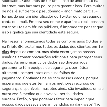
solicitados. Gostamos de ter um senso de anonimato na
internet, mas fazemos pouco para garantir isso. Para muitos
de nós, é suficiente o pseudônimo – anonimato parcial –
fornecido por um identificador do Twitter ou uma segunda
conta de email. Embora seu nome e aparência reais possam
estar ocultos em fóruns públicos, é imprudente pensar que
isso significa que sua identidade está segura.
Na Trezor,
anonimizamos todas as compras após 90 dias e
na KriptoBR
,
excluímos todos os dados dos clientes em 15
dias
depois da compra, mas ainda encorajamos nossos
usuários a tomar precauções adicionais para proteger seus
dados. As empresas cujos dados são direcionados
geralmente têm equipes de segurança cibernética
altamente competentes em suas folhas de
pagamento. Confiamos neles com nossos dados, porque
esperamos que eles tenham os melhores recursos de
segurança disponíveis, mas eles ainda são invadidos, uma e
outra vez, à medida que novas vulnerabilidades
surgem. Então, o que podemos fazer para impedir que
nossos dados pessoais sejam vendidos na
dark web
? Não