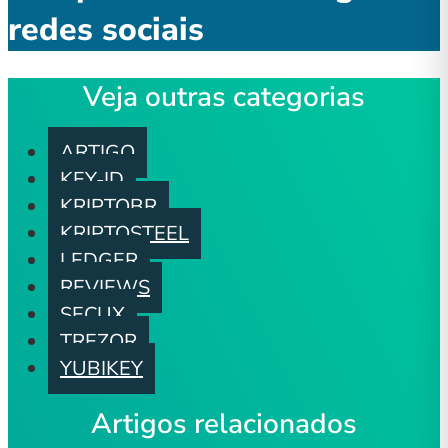
redes sociais
Veja outras categorias
ARTIGO
KEY-ID
KRIPTOBR
KRIPTOSTEEL
LEDGER
REVIEWS
SECUX
TREZOR
YUBIKEY
Artigos relacionados