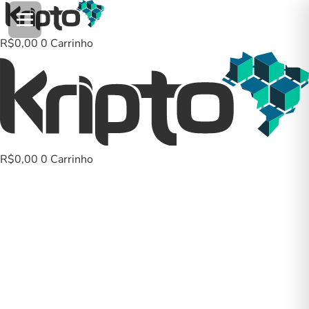
Ir
para
o
R$
0,00
0
Carrinho
conteúdo
R$
0,00
0
Carrinho