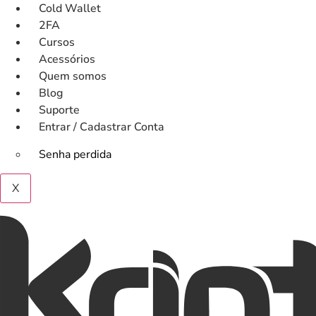
Ir
Cold Wallet
para
2FA
o
Cursos
conteúdo
Acessórios
Quem somos
Blog
Suporte
Entrar / Cadastrar Conta
Senha perdida
X