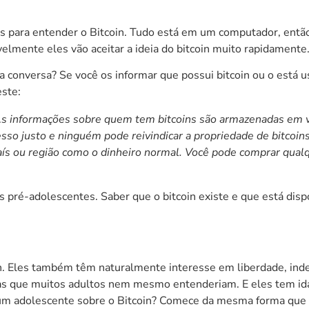
mas para entender o Bitcoin. Tudo está em um computador, entã
avelmente eles vão aceitar a ideia do bitcoin muito rapidamente
 a conversa? Se você os informar que possui bitcoin ou o está 
este:
 As informações sobre quem tem bitcoins são armazenadas em
cesso justo e ninguém pode reivindicar a propriedade de bitco
ís ou região como o dinheiro normal. Você pode comprar qualq
s pré-adolescentes. Saber que o bitcoin existe e que está disp
in. Eles também têm naturalmente interesse em liberdade, ind
as que muitos adultos nem mesmo entenderiam. E eles tem id
a um adolescente sobre o Bitcoin? Comece da mesma forma que 