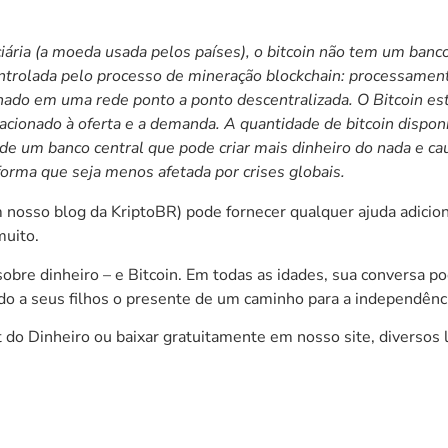
iária (a moeda usada pelos países), o bitcoin não tem um banc
controlada pelo processo de mineração blockchain: processament
hado em uma rede ponto a ponto descentralizada. O Bitcoin es
elacionado à oferta e a demanda. A quantidade de bitcoin dispon
 de um banco central que pode criar mais dinheiro do nada e c
orma que seja menos afetada por crises globais.
 nosso
blog
da KriptoBR) pode fornecer qualquer ajuda adicion
muito.
sobre dinheiro – e Bitcoin. Em todas as idades, sua conversa 
ando a seus filhos o presente de um caminho para a independên
t do Dinheiro
ou baixar gratuitamente em nosso site, diversos