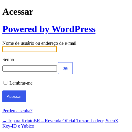
Acessar
Powered by WordPress
Nome de usuário ou endereço de e-mail
Senha
Lembrar-me
Perdeu a senha?
← Ir para KriptoBR – Revenda Oficial Trezor, Ledger, SecuX,
Key-ID e Yubico