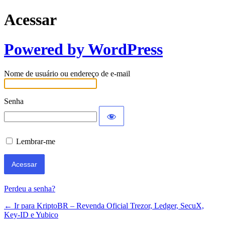
Acessar
Powered by WordPress
Nome de usuário ou endereço de e-mail
Senha
Lembrar-me
Perdeu a senha?
← Ir para KriptoBR – Revenda Oficial Trezor, Ledger, SecuX,
Key-ID e Yubico